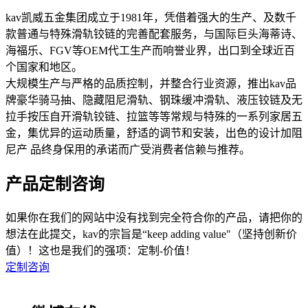
kav凯威五金集团成立于1981年，凭借着强大的生产、及数千
款普通与特殊滑轨铰链的完善配套服务，与国际巨头海蒂诗、
海福乐、FGV等OEM代工生产而响誉业界，出口到全球近百
个国家和地区。
大规模生产与严格的品质控制，并整合行业资源，推出kav品
牌豪华骑马抽、隐藏阻尼滑轨、钢珠缓冲滑轨、液压铰链及无
拉手按压自开滑轨铰链、拉篮等等常规与特殊的一系列家居五
金，集优异的运动质量，舒适的调节和安装，出色的设计加阻
尼产 品终身保用的承诺而广受消费者信赖与推荐。
产品定制咨询
如果你在我们的网站中没有找到完全符合你的产品，请把你的
想法在此提交，kav的宗旨是“keep adding value"（坚持创新价
值）！这也是我们的强项：定制-价值！
定制咨询