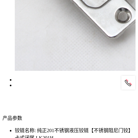
产品参数
铰链名称: 纯正201不锈钢液压铰链【不锈钢阻尼门铰】
卡式闭尾 LK201H