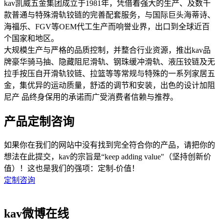
kav凯威五金集团成立于1981年，凭借着强大的生产、及数千
款普通与特殊滑轨铰链的完善配套服务，与国际巨头海蒂诗、
海福乐、FGV等OEM代工生产而响誉业界，出口到全球近百
个国家和地区。
大规模生产与严格的品质控制，并整合行业资源，推出kav品
牌豪华骑马抽、隐藏阻尼滑轨、钢珠缓冲滑轨、液压铰链及无
拉手按压自开滑轨铰链、拉篮等等常规与特殊的一系列家居五
金，集优异的运动质量，舒适的调节和安装，出色的设计加阻
尼产 品终身保用的承诺而广受消费者信赖与推荐。
产品定制咨询
如果你在我们的网站中没有找到完全符合你的产品，请把你的
想法在此提交，kav的宗旨是“keep adding value"（坚持创新价
值）！这也是我们的强项：定制-价值！
定制咨询
kav微博在线