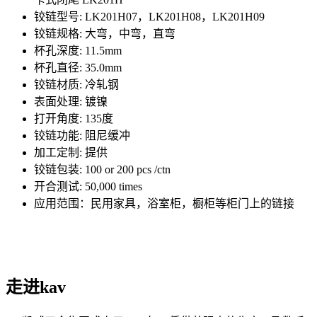
铰链型号: LK201H07，LK201H08，LK201H09
铰链规格: 大弯，中弯，直弯
杯孔深度: 11.5mm
杯孔直径: 35.0mm
铰链材质: 冷轧钢
表面处理: 镀镍
打开角度: 135度
铰链功能: 阻尼缓冲
加工定制: 提供
铰链包装: 100 or 200 pcs /ctn
开合测试: 50,000 times
应用范围：民用家具，浴室柜，橱柜等柜门上的链接
走进kav