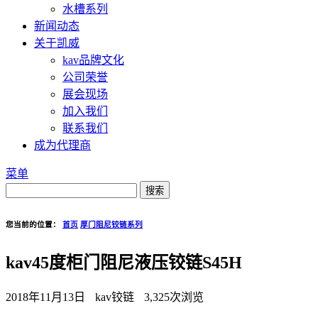
水槽系列
新闻动态
关于凯威
kav品牌文化
公司荣誉
展会现场
加入我们
联系我们
成为代理商
菜单
您当前的位置：
首页
厚门阻尼铰链系列
kav45度柜门阻尼液压铰链S45H
2018年11月13日
kav铰链
3,325次浏览