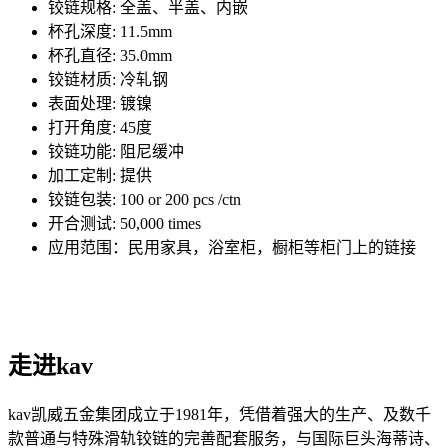
铰链规格: 全盖、半盖、内嵌
杯孔深度: 11.5mm
杯孔直径: 35.0mm
铰链材质: 冷轧钢
表面处理: 镀镍
打开角度: 45度
铰链功能: 阻尼缓冲
加工定制: 提供
铰链包装: 100 or 200 pcs /ctn
开合测试: 50,000 times
应用范围：民用家具，浴室柜，橱柜等柜门上的链接
走进kav
kav凯威五金集团成立于1981年，凭借着强大的生产、及数千
款普通与特殊滑轨铰链的完善配套服务，与国际巨头海蒂诗、