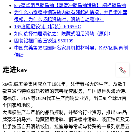
kav豪华阻尼骑马抽【双缓冲骑马抽滑轨】 橱柜骑马抽
为什么35宽缓冲钢珠轨内轨有翘起的情况，并且缓冲器
很松，为什么竖起滑轨时，滑轨自动缓冲？
165度阻尼铰链（拆装）K165HC
如何选择抽屉滑轨之：隐藏式阻尼滑轨（原创）
固装铝框门液压铰链 S50H09
中国东莞第35届国际名家具机械材料展，KAV团队再创
佳绩
走进kav
kav凯威五金集团成立于1981年，凭借着强大的生产、及数千
款普通与特殊滑轨铰链的完善配套服务，与国际巨头海蒂诗、
海福乐、FGV等OEM代工生产而响誉业界，出口到全球近百
个国家和地区。
大规模生产与严格的品质控制，并整合行业资源，推出kav品
牌豪华骑马抽、隐藏阻尼滑轨、钢珠缓冲滑轨、液压铰链及无
拉手按压自开滑轨铰链、拉篮等等常规与特殊的一系列家居五