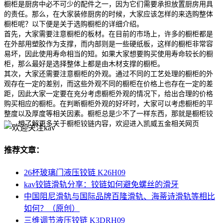
橱柜是厨房中必不可少的配件之一，因为它们需要承担放置厨房用具
的责任。那么，在大家装修厨房的时候，大家应该怎样的来选购整体
橱柜呢？以下便是关于选购橱柜的详细介绍。
首先，大家需要注意橱柜的板材。在目前的市场上，许多的橱柜都是
在外部用塑胶作为支撑，而内部则是一些硬纸板，这样的橱柜非常容
易坏，因此使用寿命相当的短。如果大家想要购买使用寿命较长的橱
柜，那么最好是选择整体上都是由木材支撑的橱柜。
其次，大家还需要注意橱柜的外观。通过不同的工艺处理的橱柜的外
观存在一定的差别，而这些外观不同的橱柜在价格上也存在一定的差
距，因此大家一定要在充分考虑橱柜外观的情况下，给出合理的价格
购买相应的橱柜。在判断橱柜外观的好坏时，大家可以考虑橱柜的平
整度以及厚度等相关因素。橱柜总是少不了一样东西，那就是橱柜铰
链，想了解更多关于橱柜铰链内容，欢迎进入凯威五金相关网页
推荐文章：
26杯玻璃门液压铰链 K26H09
kav铰链滑轨分享：铰链如何避免螺丝的滑牙
中国阻尼滑轨与国际品牌百隆滑轨、海蒂诗滑轨等相比
如何？（原创）
三维调节液压铰链 K3DRH09