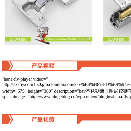
[hana-flv-player video=”
http://7xsfiy.com1.z0.glb.clouddn.com/kav%E4
width=”675″ height=”380″ description=”kav不锈钢液压阻尼铰链在
splashimage=”http://www.hingeblog.cn/wp-content/plugins/hana-flv-pl