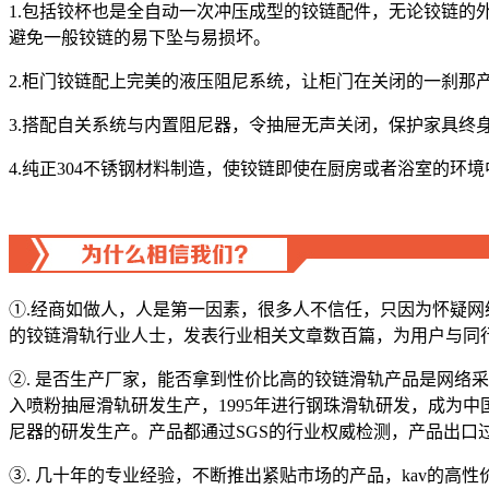
1.包括铰杯也是全自动一次冲压成型的铰链配件，无论铰链的
避免一般铰链的易下坠与易损坏。
2.柜门铰链配上完美的液压阻尼系统，让柜门在关闭的一刹
3.搭配自关系统与内置阻尼器，令抽屉无声关闭，保护家具终
4.纯正304不锈钢材料制造，使铰链即使在厨房或者浴室的环
①.经商如做人，人是第一因素，很多人不信任，只因为怀疑
的铰链滑轨行业人士，发表行业相关文章数百篇，为用户与同
②. 是否生产厂家，能否拿到性价比高的铰链滑轨产品是网络采
入喷粉抽屉滑轨研发生产，1995年进行钢珠滑轨研发，成为中国
尼器的研发生产。产品都通过SGS的行业权威检测，产品出口
③. 几十年的专业经验，不断推出紧贴市场的产品，kav的高