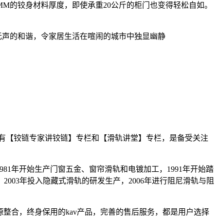
MM的铰身材料厚度，即使承重20公斤的柜门也变得轻松自如。
无声的和谐，令家居生活在喧闹的城市中独显幽静
有【铰链专家讲铰链】专栏和【滑轨讲堂】专栏，是备受关注
81年开始生产门窗五金、窗帘滑轨和电镀加工，1991年开始踏
2003年投入隐藏式滑轨的研发生产，2006年进行阻尼滑轨与阻
源整合，终身保用的kav产品，完善的售后服务，都是用户选择