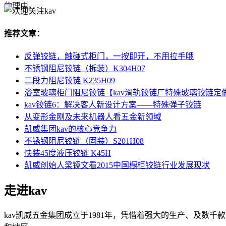
的理由。
推荐文章：
反弹铰链，触碰式柜门，一按即开，不用拉手哦
不锈钢阻尼铰链（拆装）K304H07
二段力阻尼铰链 K235H09
浴室玻璃柜门阻尼铰链【kav滑轨铰链厂特殊玻璃铰链定
kav铰链6：解决客人新设计方案——特殊弹子铰链
从变形金刚及未来机器人看五金新领域
凯威集团kav的核心竞争力
不锈钢阻尼铰链（固装）S201H08
快装45度液压铰链 K45H
凯威创始人梁镜文看2015中国橱柜铰链行业发展现状
走进kav
kav凯威五金集团成立于1981年，凭借着强大的生产、及数