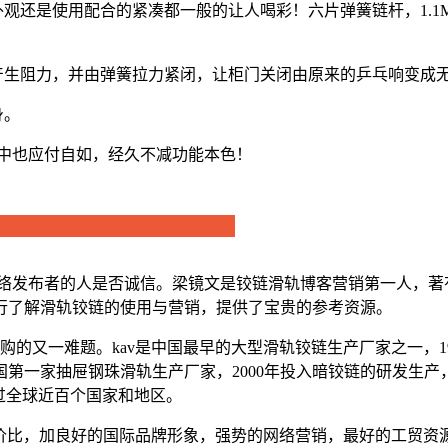
外观还是使用配合的紧凑都一般的让人喝彩！六片弹簧链杆，1.1
那产生阻力，并由弹簧拉力紧闭，让柜门关闭由原来的乒乓响变成
身。
境中也应付自如，经久不减功能本色！
网络发布者的人是否诚信。梁镜文是铰链滑轨博客营销第一人，著
行了解滑轨铰链的使用与营销，提供了宝贵的参考资源。
购的又一难题。kav是中国最早的大型滑轨铰链生产厂家之一，19
第一家抽屉钢珠滑轨生产厂家，2000年投入暗铰链的研发生产，
过全球近百个国家和地区。
性价比，加良好的国际品牌形象，强势的网络营销，最好的工贸资