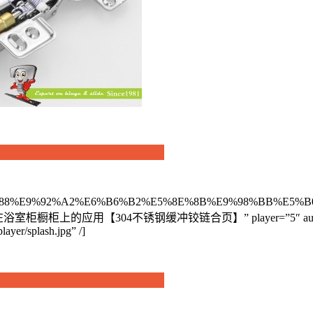
%B8%8D%E9%94%88%E9%92%A2%E6%B6%B2%E5%8E%8B%E9%
浴室柜橱柜上的应用【304不锈钢缓冲铰链合页】” player=”5″ autoload=”true” 
ayer/splash.jpg” /]