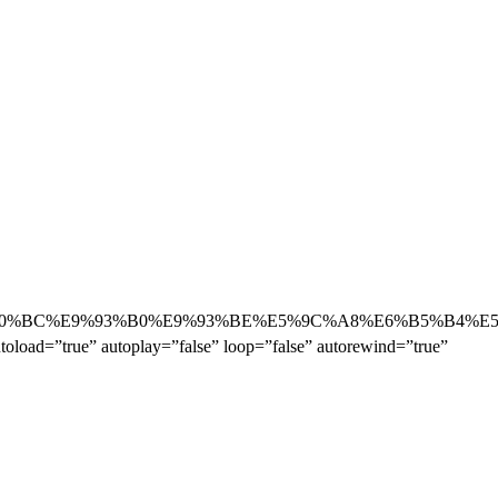
98%BB%E5%B0%BC%E9%93%B0%E9%93%BE%E5%9C%A8%E6%
autoplay=”false” loop=”false” autorewind=”true”