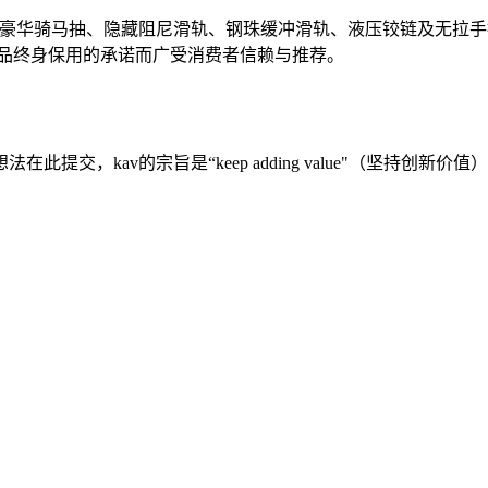
牌豪华骑马抽、隐藏阻尼滑轨、钢珠缓冲滑轨、液压铰链及无拉
 品终身保用的承诺而广受消费者信赖与推荐。
交，kav的宗旨是“keep adding value"（坚持创新