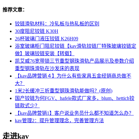
推荐文章：
铰链滑轨材料：冷轧板与热轧板的区别
30度阻尼铰链 K30H
26杯玻璃门液压铰链 K26H09
浴室玻璃柜门阻尼铰链【kav滑轨铰链厂特殊玻璃铰链定
做】玻璃铰链安装【转载】
凯艾威76宽带锁三节重型钢珠滑轨产品展示及参数介绍
重型钢珠滑轨在沙发床的表现
【kav品牌营销４】为什么有些家具五金经销商总做不
大？
1米2长缓冲三折重型钢珠滑轨能做吗？(原创)
国产铰链为何FGV、hafele款式厂家多，blum、hettich铰
链款式少？
【kav品牌营销1】客户说业务员什么都不知道怎么办？
kav管理2：提升管理理念，完善管理方法
走进kav