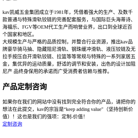
kav凯威五金集团成立于1981年，凭借着强大的生产、及数千
款普通与特殊滑轨铰链的完善配套服务，与国际巨头海蒂诗、
海福乐、FGV等OEM代工生产而响誉业界，出口到全球近百
个国家和地区。
大规模生产与严格的品质控制，并整合行业资源，推出kav品
牌豪华骑马抽、隐藏阻尼滑轨、钢珠缓冲滑轨、液压铰链及无
拉手按压自开滑轨铰链、拉篮等等常规与特殊的一系列家居五
金，集优异的运动质量，舒适的调节和安装，出色的设计加阻
尼产 品终身保用的承诺而广受消费者信赖与推荐。
产品定制咨询
如果你在我们的网站中没有找到完全符合你的产品，请把你的
想法在此提交，kav的宗旨是“keep adding value"（坚持创新价
值）！这也是我们的强项：定制-价值！
定制咨询