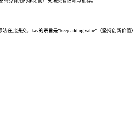
 品终身保用的承诺而广受消费者信赖与推荐。
交，kav的宗旨是“keep adding value"（坚持创新