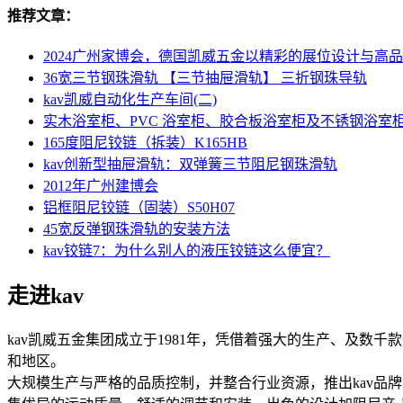
推荐文章：
2024广州家博会，德国凯威五金以精彩的展位设计与高
36宽三节钢珠滑轨 【三节抽屉滑轨】 三折钢珠导轨
kav凯威自动化生产车间(二)
实木浴室柜、PVC 浴室柜、胶合板浴室柜及不锈钢浴室
165度阻尼铰链（拆装）K165HB
kav创新型抽屉滑轨：双弹簧三节阻尼钢珠滑轨
2012年广州建博会
铝框阻尼铰链（固装）S50H07
45宽反弹钢珠滑轨的安装方法
kav铰链7：为什么别人的液压铰链这么便宜？
走进kav
kav凯威五金集团成立于1981年，凭借着强大的生产、及数
和地区。
大规模生产与严格的品质控制，并整合行业资源，推出kav品