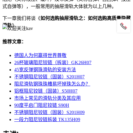
式自弹等），一般常用的抽屉滑轨大体就为以上几种。
下一章我们将谈《
如何选购抽屉滑轨之：如何选购高质量隐藏
滑轨
》
推荐文章：
德国人为何赢得世界尊敬
26杯玻璃阻尼铰链（拆装）GK26H07
45宽反弹钢珠滑轨的安装方法
不锈钢阻尼铰链（固装）S201H07
阻尼滑轨钢珠珠槽易坏掉珠怎么办？
铝框阻尼铰链（固装）S50H07
市场上常见的滑轨分类及其应用
90度平启门阻尼铰链 S90H
不锈钢阻尼铰链（固装）S201H09
一段力阻尼铰链拆装 TK135H09