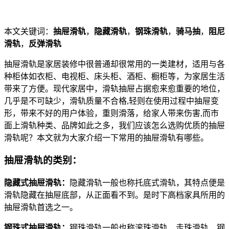
本文关键词：
抽屉滑轨
，
隐藏滑轨
，
钢珠滑轨
，
骑马抽
，
阻尼
滑轨
，
反弹滑轨
抽屉滑轨是家居装修中很普通却很常用的一类建材，适用与各
种柜体如衣柜、电视柜、床头柜、酒柜、橱柜等，为家居生活
带来了方便。现代家居中，滑轨抽屉占据愈来愈重要的地位，
几乎是不可缺少，滑轨质量不合格,轻则在使用过程中抽屉变
形，带来不好的用户体验，重则滑落，给家人带来伤害,而市
面上滑轨种类、品牌如此之多，我们应该怎么选购优质的抽屉
滑轨呢？本文就为大家介绍一下常用的抽屉滑轨有哪些。
抽屉滑轨的类别：
隐藏式抽屉滑轨：
隐藏滑轨一般也称托底式滑轨，其特点便是
滑轨隐藏在抽屉底部，从正面看不到。是时下高档家具所用的
抽屉滑轨首选之一。
钢珠式抽屉滑轨：
钢珠滑轨一般也称滚珠滑轨、走珠滑轨、钢