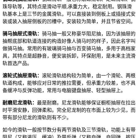
珠导轨等，其特点是滑动平顺,承重力大，稳定耐用。钢珠滑
轨基本上是三节的金属滑轨，可以直接装到侧板上或插接式安
装或装入抽屉侧板的凹槽中，安装较为简单，并且节省空间。
骑马抽屉式滑轨：
骑马抽一般又称豪华阻尼抽，因为该抽屉的
抽帮底部和轨道连接的构造好像人骑马时的样子，因此名字叫
做骑马抽。常用的有玻璃骑马抽与百变骑马抽，多用于高档家
具，其特点是超静音，便安装拆卸，环保耐用，是未来主流滑
轨首选产品。
滚轮式抽屉滑轨：
滚轮滑轨结构较为简单，由一个滑轮、两根
轨道构成，能够应对日常的推拉需要，但承重力较差，也不具
备缓冲与反弹功能，常用与电脑键盘抽屉、轻型抽屉上。
耐磨尼龙滑轨：
最是耐磨。尼龙滑轨能够保证橱柜抽屉在拉出
时平滑安静，回弹柔和。完全尼龙制的在市面上较为少见，而
带有部分尼龙的滑轨则有不少。
如今的滑轨一般按节数分有两节滑轨及三节滑轨，功能上有带
阻尼（又称液压、缓冲）及带反弹（又称自弹、自回弹、按压