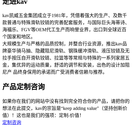
走进kav
kav凯威五金集团成立于1981年，凭借着强大的生产、及数千
款普通与特殊滑轨铰链的完善配套服务，与国际巨头海蒂诗、
海福乐、FGV等OEM代工生产而响誉业界，出口到全球近百
个国家和地区。
大规模生产与严格的品质控制，并整合行业资源，推出kav品
牌豪华骑马抽、隐藏阻尼滑轨、钢珠缓冲滑轨、液压铰链及无
拉手按压自开滑轨铰链、拉篮等等常规与特殊的一系列家居五
金，集优异的运动质量，舒适的调节和安装，出色的设计加阻
尼产 品终身保用的承诺而广受消费者信赖与推荐。
产品定制咨询
如果你在我们的网站中没有找到完全符合你的产品，请把你的
想法在此提交，kav的宗旨是“keep adding value"（坚持创新价
值）！这也是我们的强项：定制-价值！
定制咨询