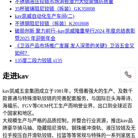
不锈钢液压铰链市场消费潜力大但需慎防质量
35杯玻璃阻尼铰链（拆装）GK35H08
kav凯威自动化生产车间(二)
不锈钢阻尼铰链（拆装）K201H08
破局创新 聚力前行–kav凯威隆重举行2024 年度总结表彰
暨2025 年迎新年会
《卫浴产品市场推广发展 发人深思的关键》卫浴五金又
如何？
135度二段力铰链 s135
走进kav
kav凯威五金集团成立于1981年，凭借着强大的生产、及数千
款普通与特殊滑轨铰链的完善配套服务，与国际巨头海蒂诗、
海福乐、FGV等OEM代工生产而响誉业界，出口到全球近百
个国家和地区。
大规模生产与严格的品质控制，并整合行业资源，推出kav品
牌豪华骑马抽、隐藏阻尼滑轨、钢珠缓冲滑轨、液压铰链及无
拉手按压自开滑轨铰链、拉篮等等常规与特殊的一系列家居五