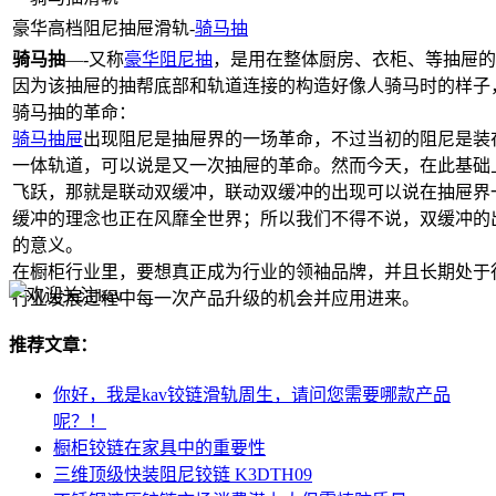
豪华高档阻尼抽屉滑轨-
骑马抽
骑马抽
—-又称
豪华阻尼抽
，是用在整体厨房、衣柜、等抽屉的
因为该抽屉的抽帮底部和轨道连接的构造好像人骑马时的样子
骑马抽的革命：
骑马抽屉
出现阻尼是抽屉界的一场革命，不过当初的阻尼是装
一体轨道，可以说是又一次抽屉的革命。然而今天，在此基础
飞跃，那就是联动双缓冲，联动双缓冲的出现可以说在抽屉界
缓冲的理念也正在风靡全世界；所以我们不得不说，双缓冲的
的意义。
在橱柜行业里，要想真正成为行业的领袖品牌，并且长期处于
行业发展过程中每一次产品升级的机会并应用进来。
推荐文章：
你好，我是kav铰链滑轨周生，请问您需要哪款产品
呢？！
橱柜铰链在家具中的重要性
三维顶级快装阻尼铰链 K3DTH09