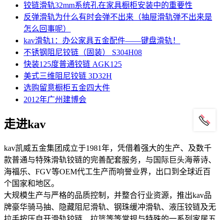
铰链滑轨32mm系统孔在家具橱柜安装中的重要性
反弹滑轨为什么有时会弹不出来（抽屉滑轨弹不出来是
怎么回事呢）
kav滑轨1：办公家具五金配件——键盘滑轨！
不锈钢阻尼铰链（固装） S304H08
快装125度普通铰链 AGK125
美式三维阻尼铰链 3D32H
选购留意橱柜五金四大件
2012年广州建博会
走进kav
kav凯威五金集团成立于1981年，凭借着强大的生产、及数千
款普通与特殊滑轨铰链的完善配套服务，与国际巨头海蒂诗、
海福乐、FGV等OEM代工生产而响誉业界，出口到全球近百
个国家和地区。
大规模生产与严格的品质控制，并整合行业资源，推出kav品
牌豪华骑马抽、隐藏阻尼滑轨、钢珠缓冲滑轨、液压铰链及无
拉手按压自开滑轨铰链、拉篮等等常规与特殊的一系列家居五