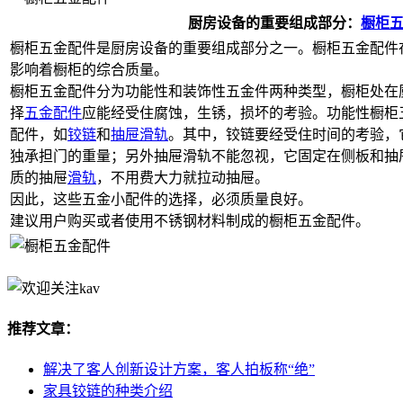
厨房设备的重要组成部分：
橱柜
橱柜五金配件是厨房设备的重要组成部分之一。橱柜五金配件
影响着橱柜的综合质量。
橱柜五金配件分为功能性和装饰性五金件两种类型，橱柜处在
择
五金配件
应能经受住腐蚀，生锈，损坏的考验。功能性橱柜
配件，如
铰链
和
抽屉滑轨
。其中，铰链要经受住时间的考验，
独承担门的重量；另外抽屉滑轨不能忽视，它固定在侧板和抽
质的抽屉
滑轨
，不用费大力就拉动抽屉。
因此，这些五金小配件的选择，必须质量良好。
建议用户购买或者使用不锈钢材料制成的橱柜五金配件。
推荐文章：
解决了客人创新设计方案，客人拍板称“绝”
家具铰链的种类介绍