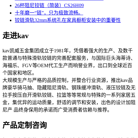
26杯阻尼铰链（简装）CS26H09
十年磨一“链”，只为极致流畅。
铰链滑轨32mm系统孔在家具橱柜安装中的重要性
走进kav
kav凯威五金集团成立于1981年，凭借着强大的生产、及数千
款普通与特殊滑轨铰链的完善配套服务，与国际巨头海蒂诗、
海福乐、FGV等OEM代工生产而响誉业界，出口到全球近百
个国家和地区。
大规模生产与严格的品质控制，并整合行业资源，推出kav品
牌豪华骑马抽、隐藏阻尼滑轨、钢珠缓冲滑轨、液压铰链及无
拉手按压自开滑轨铰链、拉篮等等常规与特殊的一系列家居五
金，集优异的运动质量，舒适的调节和安装，出色的设计加阻
尼产 品终身保用的承诺而广受消费者信赖与推荐。
产品定制咨询