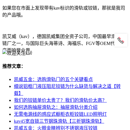
如果您在市面上发现带有kav标识的滑轨或铰链，那就是我司
的产品哦。
凯艾威（kav），德国凯威集团全资子公司，中国最早滑轨铰
链厂之一，与国际巨头海蒂诗、海福乐、FGV等OEM代工生
产而响誉业界。
推荐文章：
凯威五金：选购滑轨门的五个关键看点
细说铝框门液压阻尼铰链为什么缺货与解决之道【转
载】
我们的铰链单价太贵了？我们的滑轨价太高？
如何选购抽屉滑轨之：抽屉滑轨分类介绍
无需电源线的感应式橱柜衣柜铰链LED照明灯
kav45宽自锁三节钢珠滑轨【三折钢珠滑轨】
凯威五金：火眼金睛辨别不锈钢液压铰链