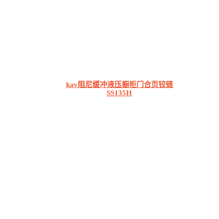
kav阻尼缓冲液压橱柜门合页铰链
SS135H