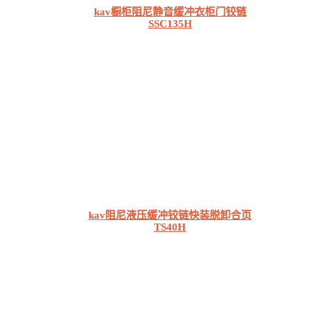
kav橱柜阻尼静音缓冲衣柜门铰链
SSC135H
kav阻尼液压缓冲铰链快装脱卸合页
TS40H