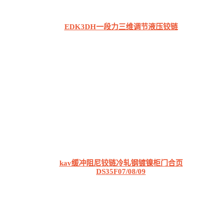
EDK3DH一段力三维调节液压铰链
kav缓冲阻尼铰链冷轧钢镀镍柜门合页
DS35F07/08/09