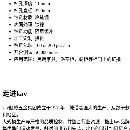
杯孔深度: 11.5mm
杯孔直径: 35.0mm
铰链材质: 冷轧钢
表面处理: 镀镍
铰链功能: 阻尼缓冲
加工定制: 提供
铰链包装: 100 or 200 pcs /ctn
开合测试: 50,000 times
应用范围：民用家具，浴室柜，橱柜等柜门上的链接
走进kav
kav凯威五金集团成立于1981年，凭借着强大的生产、及数
和地区。
大规模生产与严格的品质控制，并整合行业资源，推出kav品
集优异的运动质量，舒适的调节和安装，出色的设计加阻尼产