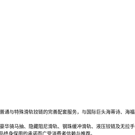
千款普通与特殊滑轨铰链的完善配套服务，与国际巨头海蒂诗、海福
牌豪华骑马抽、隐藏阻尼滑轨、钢珠缓冲滑轨、液压铰链及无拉
 品终身保用的承诺而广受消费者信赖与推荐。