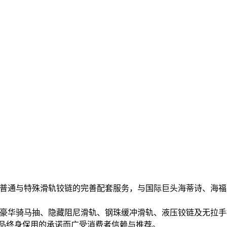
千款普通与特殊滑轨铰链的完善配套服务，与国际巨头海蒂诗、海福
牌豪华骑马抽、隐藏阻尼滑轨、钢珠缓冲滑轨、液压铰链及无拉
 品终身保用的承诺而广受消费者信赖与推荐。