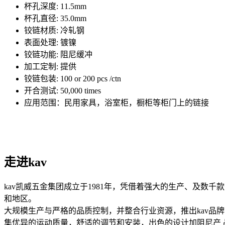
杯孔深度: 11.5mm
杯孔直径: 35.0mm
铰链材质: 冷轧钢
表面处理: 镀镍
铰链功能: 阻尼缓冲
加工定制: 提供
铰链包装: 100 or 200 pcs /ctn
开合测试: 50,000 times
应用范围：民用家具，浴室柜，橱柜等柜门上的链接
走进kav
kav凯威五金集团成立于1981年，凭借着强大的生产、及数
和地区。
大规模生产与严格的品质控制，并整合行业资源，推出kav品
集优异的运动质量，舒适的调节和安装，出色的设计加阻尼产