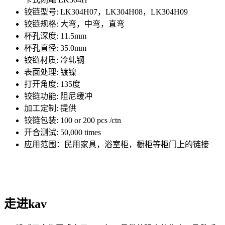
铰链型号: LK304H07，LK304H08，LK304H09
铰链规格: 大弯，中弯，直弯
杯孔深度: 11.5mm
杯孔直径: 35.0mm
铰链材质: 冷轧钢
表面处理: 镀镍
打开角度: 135度
铰链功能: 阻尼缓冲
加工定制: 提供
铰链包装: 100 or 200 pcs /ctn
开合测试: 50,000 times
应用范围：民用家具，浴室柜，橱柜等柜门上的链接
走进kav