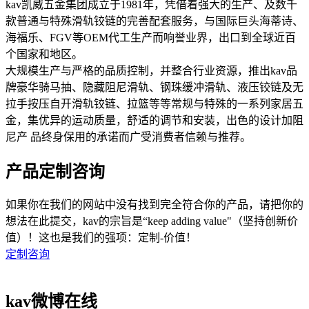
kav凯威五金集团成立于1981年，凭借着强大的生产、及数千
款普通与特殊滑轨铰链的完善配套服务，与国际巨头海蒂诗、
海福乐、FGV等OEM代工生产而响誉业界，出口到全球近百
个国家和地区。
大规模生产与严格的品质控制，并整合行业资源，推出kav品
牌豪华骑马抽、隐藏阻尼滑轨、钢珠缓冲滑轨、液压铰链及无
拉手按压自开滑轨铰链、拉篮等等常规与特殊的一系列家居五
金，集优异的运动质量，舒适的调节和安装，出色的设计加阻
尼产 品终身保用的承诺而广受消费者信赖与推荐。
产品定制咨询
如果你在我们的网站中没有找到完全符合你的产品，请把你的
想法在此提交，kav的宗旨是“keep adding value"（坚持创新价
值）！这也是我们的强项：定制-价值！
定制咨询
kav微博在线