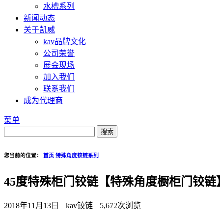
水槽系列
新闻动态
关于凯威
kav品牌文化
公司荣誉
展会现场
加入我们
联系我们
成为代理商
菜单
您当前的位置：
首页
特殊角度铰链系列
45度特殊柜门铰链【特殊角度橱柜门铰链】 
2018年11月13日
kav铰链
5,672次浏览