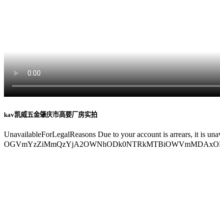
kav凯威五金肇庆市高要厂房实拍