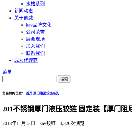
水槽系列
新闻动态
关于凯威
kav品牌文化
公司荣誉
展会现场
加入我们
联系我们
成为代理商
菜单
您当前的位置：
首页
厚门阻尼铰链系列
201不锈钢厚门液压铰链 固定装【厚门阻尼
2018年11月13日
kav铰链
3,326次浏览