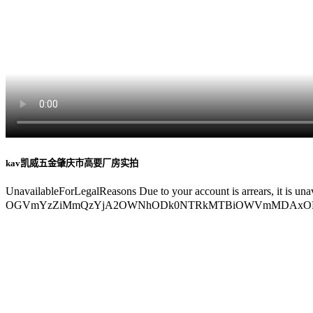
kav凯威五金肇庆市高要厂房实拍