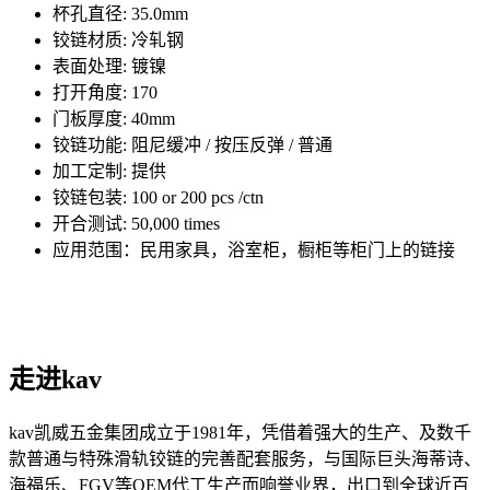
杯孔直径: 35.0mm
铰链材质: 冷轧钢
表面处理: 镀镍
打开角度: 170
门板厚度: 40mm
铰链功能: 阻尼缓冲 / 按压反弹 / 普通
加工定制: 提供
铰链包装: 100 or 200 pcs /ctn
开合测试: 50,000 times
应用范围：民用家具，浴室柜，橱柜等柜门上的链接
走进kav
kav凯威五金集团成立于1981年，凭借着强大的生产、及数千
款普通与特殊滑轨铰链的完善配套服务，与国际巨头海蒂诗、
海福乐、FGV等OEM代工生产而响誉业界，出口到全球近百