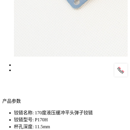
产品参数
铰链名称: 170度液压缓冲平头弹子铰链
铰链型号: P170H
杯孔深度: 11.5mm