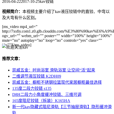
2016-04-22
2017-10-25
kav铰链
视频简介：
本视频主要介绍了kav液压铰链中的直铰、中弯以
及大弯有什么区别。
[ms_video mp4_url=”
http://7xsfiy.com1.z0.glb.clouddn.com/%E3%80
ogv_url=”” webm_url=”” poster=”” width=”100%” height=”100%”
mute=”no” autoplay=”no” loop=”no” controls=”yes” class=””
id=””][/ms_video]
推荐文章：
凯威五金：时尚浴室 滑轨浴室 让空间“活”起来
二维调节液压铰链 K2DH09
凯威五金：橱柜不锈钢拉篮现代家居橱柜最佳选择
135度二段力铰链 s135
D8H二段力小角度缓冲铰链、三维可调
165度阻尼铰链（拆装）K165HA
新一代kav隐藏式阻尼滑轨【三节抽屉滑轨】隐形缓冲滑
轨