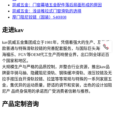
凯威五金：门窗幕墙五金配件落后局面形成的原因
凯威五金：浅谈推拉式门窗滑轨的选择
厚门阻尼铰链（固装）S40H08
走进kav
kav凯威五金集团成立于1981年，凭借着强大的生产、及数千
款普通与特殊滑轨铰链的完善配套服务，与国际巨头海蒂诗、
海福乐、FGV等OEM代工生产而响誉业界，出口到全球近百
个国家和地区。
大规模生产与严格的品质控制，并整合行业资源，推出kav品
牌豪华骑马抽、隐藏阻尼滑轨、钢珠缓冲滑轨、液压铰链及无
拉手按压自开滑轨铰链、拉篮等等常规与特殊的一系列家居五
金，集优异的运动质量，舒适的调节和安装，出色的设计加阻
尼产 品终身保用的承诺而广受消费者信赖与推荐。
产品定制咨询