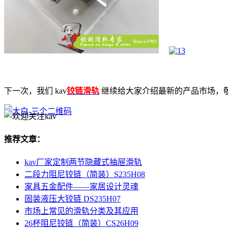
下一次，我们 kav
铰链滑轨
继续给大家介绍最新的产品市场，
推荐文章：
kav厂家定制两节隐藏式抽屉滑轨
二段力阻尼铰链（简装）S235H08
家具五金配件——家居设计灵魂
固装液压大铰链 DS235H07
市场上常见的滑轨分类及其应用
26杯阻尼铰链（简装）CS26H09