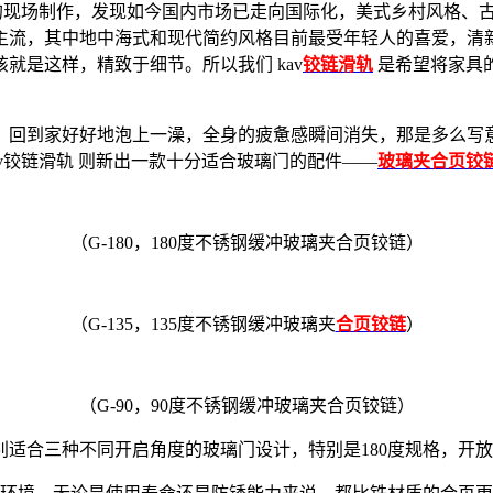
厂的现场制作，发现如今国内市场已走向国际化，美式乡村风格、
主流，其中地中海式和现代简约风格目前最受年轻人的喜爱，清
就是这样，精致于细节。所以我们 kav
铰链滑轨
是希望将家具
，回到家好好地泡上一澡，全身的疲惫感瞬间消失，那是多么写
v铰链滑轨 则新出一款十分适合玻璃门的配件——
玻璃夹合页铰
（G-180，180度不锈钢缓冲玻璃夹合页铰链）
（G-135，135度不锈钢缓冲玻璃夹
合页铰链
）
（G-90，90度不锈钢缓冲玻璃夹合页铰链）
。分别适合三种不同开启角度的玻璃门设计，特别是180度规格，