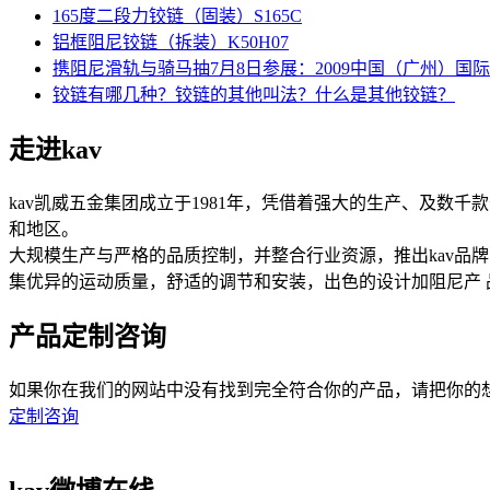
165度二段力铰链（固装）S165C
铝框阻尼铰链（拆装）K50H07
携阻尼滑轨与骑马抽7月8日参展：2009中国（广州）国
铰链有哪几种？铰链的其他叫法？什么是其他铰链？
走进kav
kav凯威五金集团成立于1981年，凭借着强大的生产、及数
和地区。
大规模生产与严格的品质控制，并整合行业资源，推出kav品
集优异的运动质量，舒适的调节和安装，出色的设计加阻尼产
产品定制咨询
如果你在我们的网站中没有找到完全符合你的产品，请把你的想法在此提
定制咨询