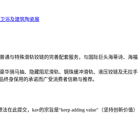
际卫浴及建筑陶瓷展
千款普通与特殊滑轨铰链的完善配套服务，与国际巨头海蒂诗、海福
牌豪华骑马抽、隐藏阻尼滑轨、钢珠缓冲滑轨、液压铰链及无拉
 品终身保用的承诺而广受消费者信赖与推荐。
交，kav的宗旨是“keep adding value"（坚持创新