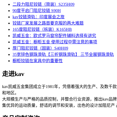
二段力阻尼铰链（简装）S235H09
90度平启门阻尼铰链 S90H
kav铰链滑轨：印度展会之旅
铰链厂家发展之路首要克服的两大难题
165度阻尼铰链（拆装）K165HB
凯威五金：欧式罗马窗帘配件辅料选择有讲究
凯威五金：橱柜五金 使用过程中需注意的事项
厚门阻尼铰链（固装）S40H09
35宽锌色钢珠滑轨【三折钢珠滑轨】 三节全展钢珠滑轨
橱柜铰链在家具中的重要性
走进kav
kav凯威五金集团成立于1981年，凭借着强大的生产、及数
和地区。
大规模生产与严格的品质控制，并整合行业资源，推出kav品
集优异的运动质量，舒适的调节和安装，出色的设计加阻尼产