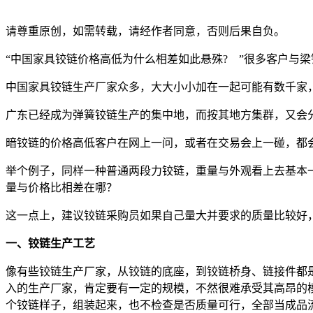
请尊重原创，如需转载，请经作者同意，否则后果自负。
“中国家具铰链价格高低为什么相差如此悬殊? ”很多客户与
中国家具铰链生产厂家众多，大大小小加在一起可能有数千家，
广东已经成为弹簧铰链生产的集中地，而按其地方集群，又会
暗铰链的价格高低客户在网上一问，或者在交易会上一碰，都
举个例子，同样一种普通两段力铰链，重量与外观看上去基本
量与价格比相差在哪？
这一点上，建议铰链采购员如果自己量大并要求的质量比较好
一、铰链生产工艺
像有些铰链生产厂家，从铰链的底座，到铰链桥身、链接件都
入的生产厂家，肯定要有一定的规模，不然很难承受其高昂的
个铰链样子，组装起来，也不检查是否质量可行，全部当成品