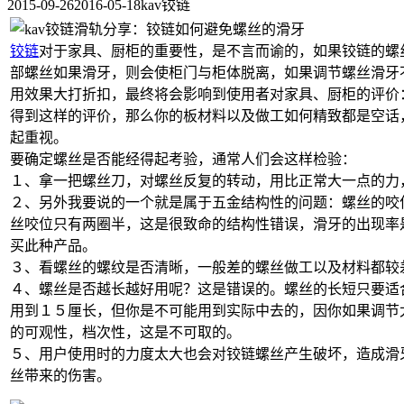
2015-09-26
2016-05-18
kav铰链
铰链
对于家具、厨柜的重要性，是不言而谕的，如果铰链的螺
部螺丝如果滑牙，则会使柜门与柜体脱离，如果调节螺丝滑牙
用效果大打折扣，最终将会影响到使用者对家具、厨柜的评价
得到这样的评价，那么你的板材料以及做工如何精致都是空话
起重视。
要确定螺丝是否能经得起考验，通常人们会这样检验：
１、拿一把螺丝刀，对螺丝反复的转动，用比正常大一点的力
２、另外我要说的一个就是属于五金结构性的问题：螺丝的咬
丝咬位只有两圈半，这是很致命的结构性错误，滑牙的出现率
买此种产品。
３、看螺丝的螺纹是否清晰，一般差的螺丝做工以及材料都较
４、螺丝是否越长越好用呢？这是错误的。螺丝的长短只要适
用到１５厘长，但你是不可能用到实际中去的，因你如果调节
的可观性，档次性，这是不可取的。
５、用户使用时的力度太大也会对铰链螺丝产生破坏，造成滑
丝带来的伤害。