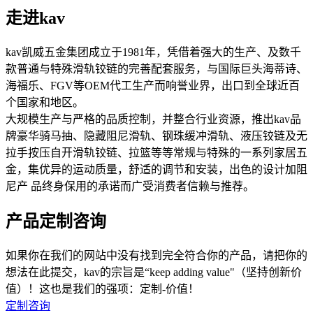
走进kav
kav凯威五金集团成立于1981年，凭借着强大的生产、及数千
款普通与特殊滑轨铰链的完善配套服务，与国际巨头海蒂诗、
海福乐、FGV等OEM代工生产而响誉业界，出口到全球近百
个国家和地区。
大规模生产与严格的品质控制，并整合行业资源，推出kav品
牌豪华骑马抽、隐藏阻尼滑轨、钢珠缓冲滑轨、液压铰链及无
拉手按压自开滑轨铰链、拉篮等等常规与特殊的一系列家居五
金，集优异的运动质量，舒适的调节和安装，出色的设计加阻
尼产 品终身保用的承诺而广受消费者信赖与推荐。
产品定制咨询
如果你在我们的网站中没有找到完全符合你的产品，请把你的
想法在此提交，kav的宗旨是“keep adding value"（坚持创新价
值）！这也是我们的强项：定制-价值！
定制咨询