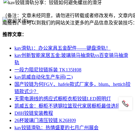
（备注：文章未经同意，请勿进行转载或者修改发布，文章内
威报告。您可以到我们的网站关注更多的产品信息及安装技巧
推荐文章：
kav滑轨1：办公家具五金配件——键盘滑轨！
kav创新智能家居五金:玻璃骑马抽滑轨vs百变骑马抽滑
轨
一段力阻尼铰链拆装 TK135H08
kav凯威自动化生产车间(二)
国产铰链为何FGV、hafele款式厂家多，blum、hettich铰
链款式少？
无需电源线的感应式橱柜衣柜铰链LED照明灯
凯威五金：橱柜不锈钢拉篮现代家居橱柜最佳选择
D8H铰链安装教程
26杯玻璃门液压铰链 K26H09
kav铰链滑轨：热情盛夏的七月广州展会