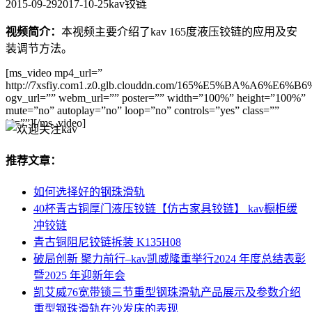
2015-09-29
2017-10-25
kav铰链
视频简介：
本视频主要介绍了kav 165度液压铰链的应用及安
装调节方法。
[ms_video mp4_url=”
http://7xsfiy.com1.z0.glb.clouddn.com/165%E5%B
ogv_url=”” webm_url=”” poster=”” width=”100%” height=”100%”
mute=”no” autoplay=”no” loop=”no” controls=”yes” class=””
id=””][/ms_video]
推荐文章：
如何选择好的钢珠滑轨
40杯青古铜厚门液压铰链【仿古家具铰链】 kav橱柜缓
冲铰链
青古铜阻尼铰链拆装 K135H08
破局创新 聚力前行–kav凯威隆重举行2024 年度总结表彰
暨2025 年迎新年会
凯艾威76宽带锁三节重型钢珠滑轨产品展示及参数介绍
重型钢珠滑轨在沙发床的表现