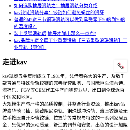
如何选购抽屉滑轨之：抽屉滑轨分类介绍
kav铰链滑轨分享：铰链如何避免螺丝的滑牙
普通的45宽三节钢珠滑轨可以做到承受零下50度到70度
的温度吗？
装上反弹滑轨后,抽屉才弹出那么一点点?
kav品牌76宽全展工业重型滑轨【三节重型滚珠滑轨】工
业导轨【原创】
走进kav
kav凯威五金集团成立于1981年，凭借着强大的生产、及数千
款普通与特殊滑轨铰链的完善配套服务，与国际巨头海蒂诗、
海福乐、FGV等OEM代工生产而响誉业界，出口到全球近百
个国家和地区。
大规模生产与严格的品质控制，并整合行业资源，推出kav品
牌豪华骑马抽、隐藏阻尼滑轨、钢珠缓冲滑轨、液压铰链及无
拉手按压自开滑轨铰链、拉篮等等常规与特殊的一系列家居五
金，集优异的运动质量，舒适的调节和安装，出色的设计加阻